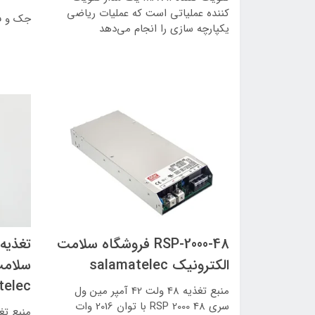
کننده عملیاتی است که عملیات ریاضی
جک و 
یکپارچه سازی را انجام می‌دهد
RSP-2000-48 فروشگاه سلامت
الکترونیک salamatelec
سلامت
telec
منبع تغذیه 48 ولت 42 آمپر مین ول
سری 48 RSP 2000 با توان 2016 وات