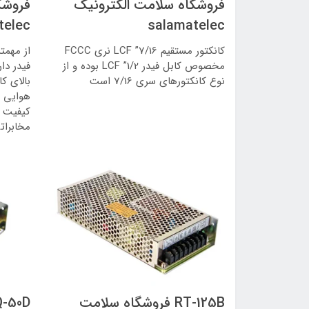
فروشگاه سلامت الکترونیک
فروشگ
telec
salamatelec
کانکتور مستقیم 7/16” LCF نری FCCC
از مهمت
مخصوص کابل فیدر 1/2” LCF بوده و از
فیدر دا
نوع کانکتورهای سری 7/16 است
بالای ک
هوایی ا
کیفیت ا
مخابرات
RT-125B فروشگاه سلامت