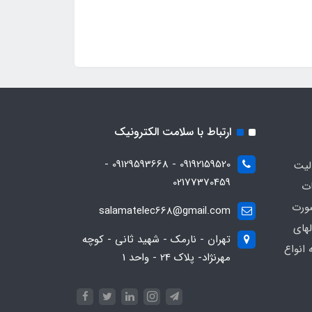
ارتباط با سلامت الکترونیک
09192159520 - 09129593668 -
13 فعاليت
02177370459
ات
ورت
salamatelec668@gmail.com
هاي
تهران - نارمک - شهید ثانی - کوچه
انواع
مهرنژاد- پلاک 24 - واحد 1