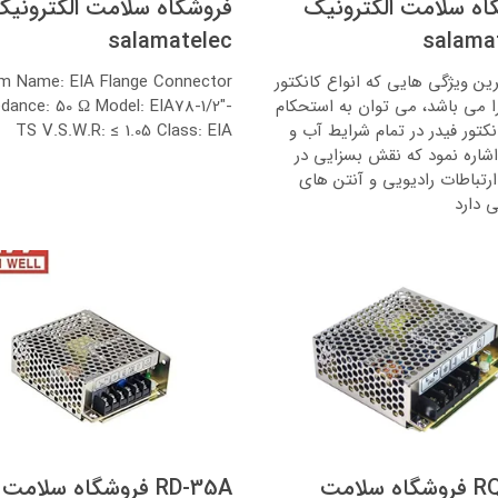
اه سلامت الکترونیک
فروشگاه سلامت الکترونی
salamatelec
salama
رین ویژگی هایی که انواع کانکتور
em Name: EIA Flange Connector
را می باشد، می توان به استحکام
dance: 50 Ω Model: EIA78-1/2"-
انکتور فیدر در تمام شرایط آب و
TS V.S.W.R: ≤ 1.05 Class: EIA
شاره نمود که نقش بسزایی در
رتباطات رادیویی و آنتن های
ی دارد
RQ-50D فروشگاه سلامت
RD-35A فروشگاه سلامت