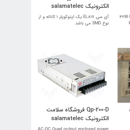
الکترونیک salamatelec
32W R-
آی سی EL817 یک اپتوکوپلر 1 کاناله و از
R
نوع SMD می باشد.
Qp-200-D فروشگاه سلامت
الکترونیک salamatelec
AC-DC Quad output enclosed power