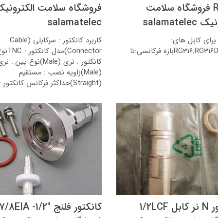
RG316 فروشگاه سلامت
فروشگاه سلامت الکترونی
salamatele
salamatelec
رای کابل های:
کاربرد کانکتور : سرکابلی (Cable
RG316,RG316D,RG174بازه فرکانسی:تا
Connector)مدل کانکتور
کانکتور : نری (Male)نوع پین : نر
(Male)زاویه نصب : مستقیم
(Straight)حداکثر فرکانس کانکتور : 11GHz
کانکتور N نر کابل 1/2LCF
کانکتور فلنج "7/8EIA -1/2