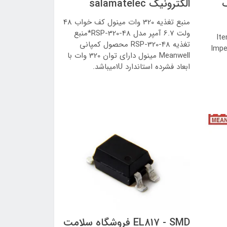
ک
الکترونیک salamatelec
منبع تغذیه 320 وات مینول کف خواب 48
ولت 6.7 آمپر مدل RSP-320-48*منبع
It
تغذیه RSP-320-48 محصول کمپانی
Impe
Meanwell مینول دارای توان 320 وات با
ابعاد فشرده استاندارد 1Uمیباشد.
EL817 - SMD فروشگاه سلامت