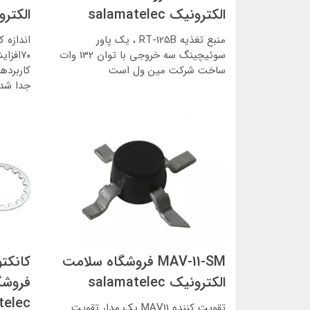
الکترونیک salamatelec
الکترونیک c
منبع تغذیه RT-125B ، یک پاور
سوئیچینگ سه خروجی با توان 132 وات
ساخت شرکت مین ول است
جدا شد
MAV-11-SM فروشگاه سلامت
الکترونیک salamatelec
فروشگ
telec
تقویت کننده MAV11 یک مدار تقویت