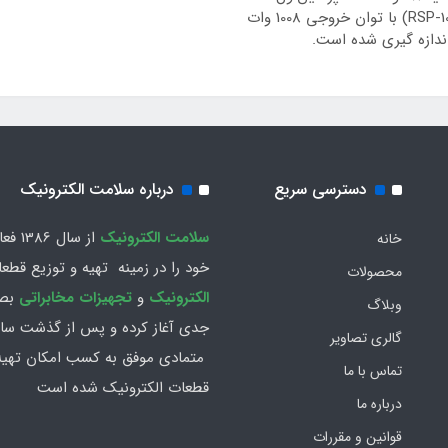
(RSP-1000-48) با توان خروجی 1008 وات
ندازه گیری شده است.
دسترسی سریع
درباره سلامت الکترونیک
سلامت الكترونيك
از سال 86
خانه
خود را در زمينه تهيه و توزیع قطع
محصولات
الکترونیک
و
تجهیزات مخابراتی
بص
وبلاگ
جدي آغاز كرده و پس از گذشت سال
گالری تصاویر
متمادي موفق به کسب امکان تهیه 
تماس با ما
قطعات الکترونیک شده است
درباره ما
قوانین و مقررات