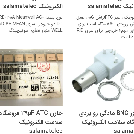
salamatele
الکترونیک salamatelec
اندازه کوچک ، غیر PFCلرزش ۵G ، عمل
نوع بسته D-35A Meanwell AC
۷۰افزایش ورودی ۳۰۰VACمناسب برای
DC دو خروجی سری D-35 MEAN
کاربردهای مهم۲ خروجی برای سری RID
WELL منبع تغذیه سوئیچینگ
ه است
کانکتور BNC مادگی رو بردی
خازن 39pF ATC فروشگاه
اه سلامت الکترونیک
سلامت الکترونیک
salamatelec
salama