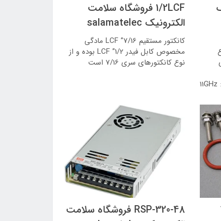
ک
1/2LCF فروشگاه سلامت
الکترونیک salamatelec
کانکتور مستقیم 7/16” LCF مادگی
 : TNCنوع
مخصوص کابل فیدر 1/2” LCF بوده و از
ی
نوع کانکتورهای سری 7/16 است
RSP-320-48 فروشگاه سلامت