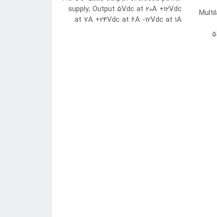
supply; Output 5Vdc at 20A +12Vdc
Multi
at 7A +24Vdc at 6A -12Vdc at 1A
5