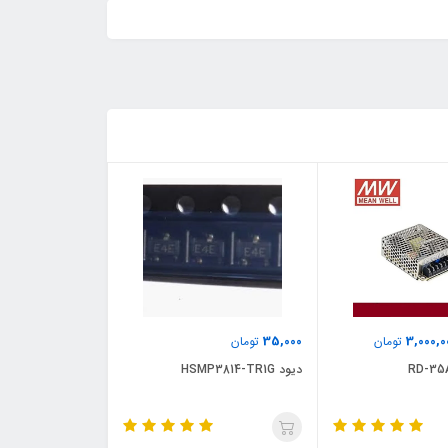
35,000
3,000,0
تومان
تومان
دیود HSMP3814-TR1G