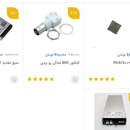
8٪
20٪
00
200,000
1,
تومان
250,000
تومان
5,200,000
RV
کانکتور BNC مادگی رو بردی
منبع تغذیه LRS-350-12