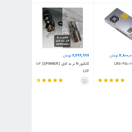
2,499,997
4,800,0
تومان
تومان
کانکتور N نر به کابل (SPINNER) 1/2
LCF