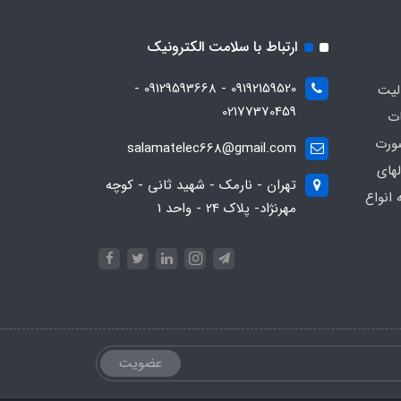
ارتباط با سلامت الکترونیک
09192159520 - 09129593668 -
13 فعاليت
02177370459
ات
ورت
salamatelec668@gmail.com
هاي
تهران - نارمک - شهید ثانی - کوچه
انواع
مهرنژاد- پلاک 24 - واحد 1
عضویت