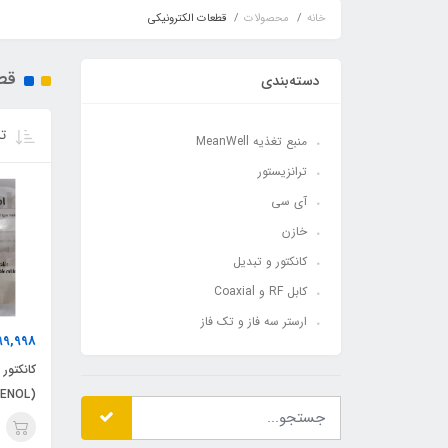
خانه
محصولات
قطعات الکترونیکی
قط
دسته‌بندی
تر
منبع تغذیه MeanWell
ترانزیستور
آی سی
خازن
کانکتور و تبدیل
کابل RF و Coaxial
ارستر سه فاز و تک فاز
99,998
(AMPHENOL) 1/2LCF