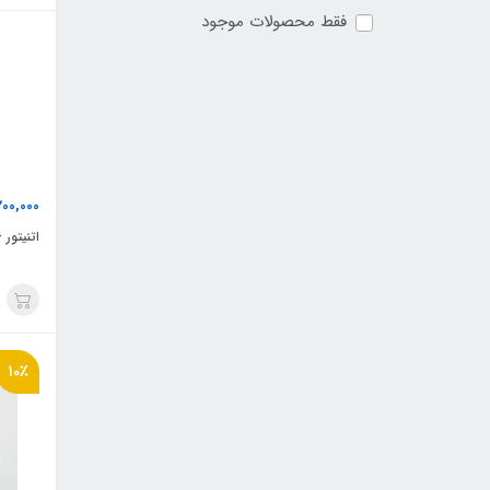
فقط محصولات موجود
200,000
اتنیتور +A2500
10٪