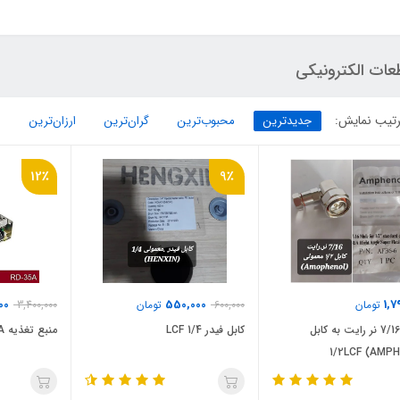
عات الکترونیکی
تیب نمایش:
جدیدترین
محبوب‌ترین
گران‌ترین
ارزان‌ترین
12٪
9٪
00
550,000
1,7
تومان
600,000
تومان
3,400,000
کانکتور 7/16 نر رایت به کابل
کابل فیدر 1/4 LCF
منبع تغذیه RD-35A