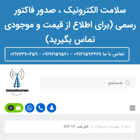
سلامت الکترونیک ، صدور فاکتور
رسمی (برای اطلاع از قیمت و موجودی
تماس بگیرید)
تماس با ما 09129593668 - 09192159520 - 02177370459
0
خانه
فهرست محصولات
کابل فیدر 1/2 SCF