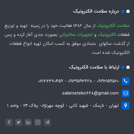
درباره سلامت الکترونیک
سلامت الكترونيك
از سال 1386 فعاليت خود را در زمينه تهيه و توزیع
قطعات
الکترونیک
و
تجهیزات مخابراتی
بصورت جدي آغاز كرده و پس
از گذشت سالهاي متمادي موفق به کسب امکان تهیه انواع قطعات
الکترونیک شده است
ارتباط با سلامت الکترونیک
09192159520 - 09129593668 - 02177370459
salamatelec668@gmail.com
تهران - نارمک - شهید ثانی - کوچه مهرنژاد- پلاک 24 - واحد 1