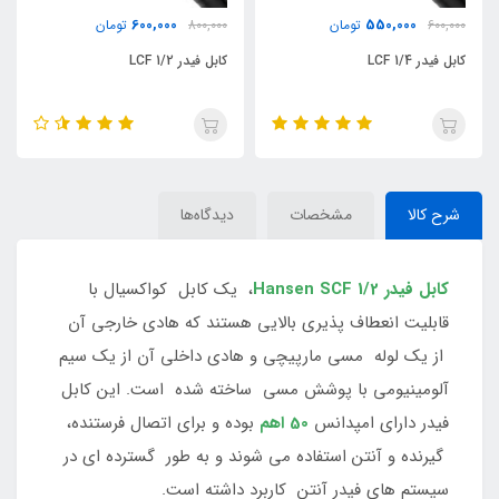
600,000
600,000
تومان
800,000
تومان
800,000
تومان
کابل فیدر 1/2 LCF
کابل فیدر 1/2 SCF
شرح کالا
مشخصات
دیدگاه‌ها
کابل فیدر Hansen SCF 1/2
، یک کابل کواکسیال با
قابلیت انعطاف پذیری بالایی هستند که هادی خارجی آن
از یک لوله مسی مارپیچی و هادی داخلی آن از یک سیم
آلومینیومی با پوشش مسی ساخته شده است. این کابل
فیدر دارای امپدانس
50 اهم
بوده و برای اتصال فرستنده،
گیرنده و آنتن استفاده می شوند و به طور گسترده ای در
سیستم های فیدر آنتن کاربرد داشته است.