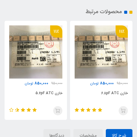
محصولات مرتبط
11٪
11٪
850,000
850,000
950,000
تومان
950,000
تومان
خازن 6.8pF ATC
خازن 5.6pF ATC
شرح کالا
مشخصات
دیدگاه‌ها