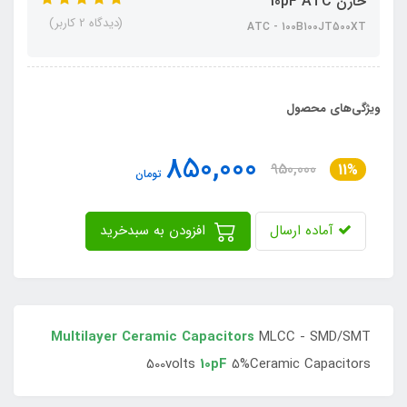
خازن 10pF ATC
(دیدگاه 2 کاربر)
ATC - 100B100JT500XT
ویژگی‌های محصول
850,000
950,000
11%
تومان
آماده ارسال
افزودن به سبدخرید
Multilayer Ceramic Capacitors
MLCC - SMD/SMT
500volts
10pF
5%Ceramic Capacitors