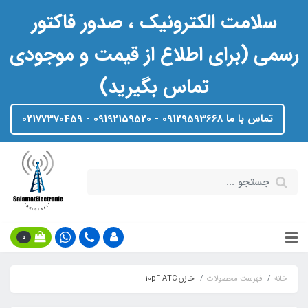
سلامت الکترونیک ، صدور فاکتور
رسمی (برای اطلاع از قیمت و موجودی
تماس بگیرید)
تماس با ما 09129593668 - 09192159520 - 02177370459
0
خانه
فهرست محصولات
خازن 10pF ATC