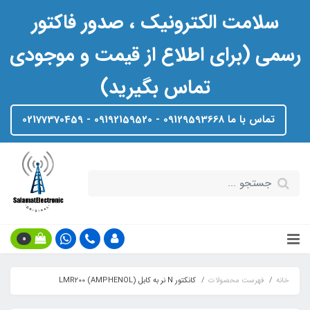
سلامت الکترونیک ، صدور فاکتور
رسمی (برای اطلاع از قیمت و موجودی
تماس بگیرید)
تماس با ما 09129593668 - 09192159520 - 02177370459
0
خانه
فهرست محصولات
کانکتور N نر به کابل LMR200 (AMPHENOL)