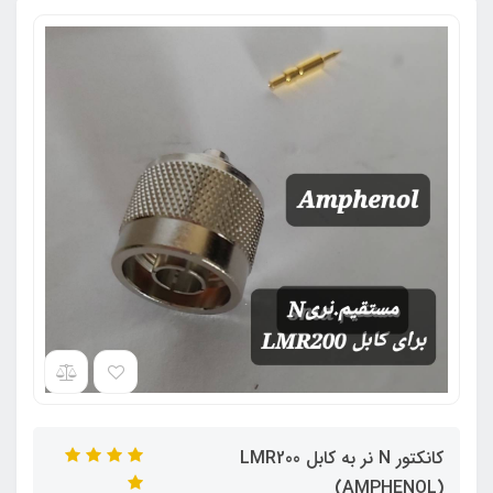
کانکتور N نر به کابل LMR200
(AMPHENOL)