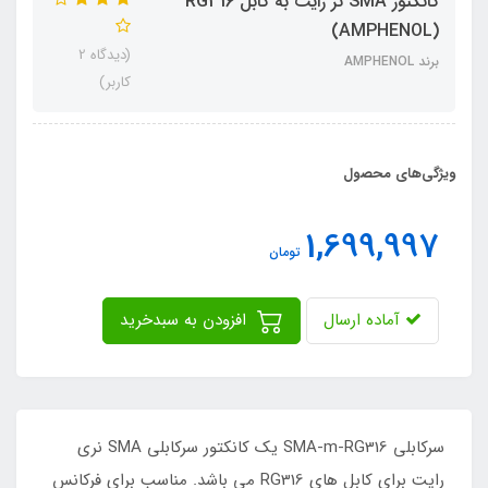
کانکتور SMA نر رایت به کابل RG316
(AMPHENOL)
(دیدگاه 2
برند AMPHENOL
کاربر)
ویژگی‌های محصول
1,699,997
تومان
آماده ارسال
افزودن به سبدخرید
سرکابلی SMA-m-RG316 یک کانکتور سرکابلی SMA نری
رایت برای کابل های RG316 می باشد. مناسب برای فرکانس