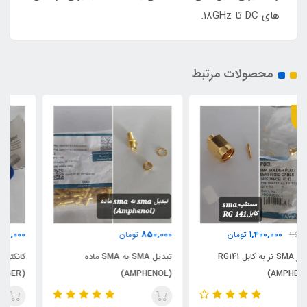
های DC تا 18GHz.
محصولات مرتبط
1,700,000
850,000
تومان
تومان
تبدیل SMA به SMA ماده
کانکتور N ماده به کابل 1/2LCF
(ROSENBERGER)
(AMPHENOL)