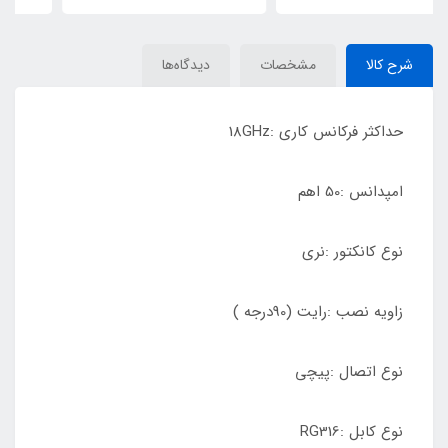
شرح کالا
مشخصات
دیدگاه‌ها
حداکثر فرکانس کاری :18GHz
امپدانس :50 اهم
نوع کانکتور :نری
زاویه نصب :رایت (90درجه )
نوع اتصال :پیچی
نوع کابل :RG316