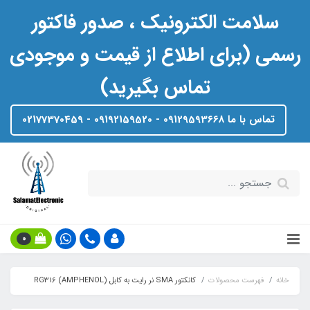
سلامت الکترونیک ، صدور فاکتور
رسمی (برای اطلاع از قیمت و موجودی
تماس بگیرید)
تماس با ما 09129593668 - 09192159520 - 02177370459
0
خانه
فهرست محصولات
کانکتور SMA نر رایت به کابل RG316 (AMPHENOL)