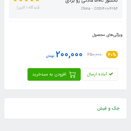
کانکتور BNC مادگی رو بردی
(دیدگاه 1 کاربر)
China - COD140104254
ویژگی‌های محصول
200,000
250,000
20%
تومان
آماده ارسال
افزودن به سبدخرید
جک و فیش