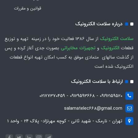
قوانین و مقررات
درباره سلامت الکترونیک
سلامت الكترونيك
از سال 1386 فعاليت خود را در زمينه تهيه و توزیع
قطعات
الکترونیک
و
تجهیزات مخابراتی
بصورت جدي آغاز كرده و پس
از گذشت سالهاي متمادي موفق به کسب امکان تهیه انواع قطعات
الکترونیک شده است
ارتباط با سلامت الکترونیک
09192159520 - 09129593668 - 02177370459
salamatelec668@gmail.com
تهران - نارمک - شهید ثانی - کوچه مهرنژاد- پلاک 24 - واحد 1