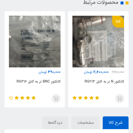
محصولات مرتبط
11٪
850,000
490,000
2
تومان
تومان
950,000
توما
کانکتور BNC نر به کابل RG316
کانکتور 7/16 ماده به کابل 1/2LCF
شرح کالا
مشخصات
دیدگاه‌ها