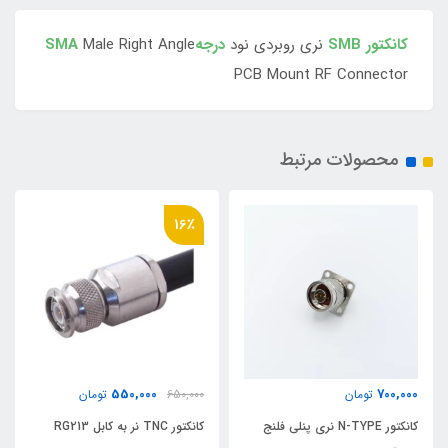
کانکتور SMB
نری روبردی نود
درجهSMA
Male Right Angle
PCB Mount RF Connector
محصولات مرتبط
16٪
0
550,000
700,000
تومان
650,000
تومان
کانکتور N-TYPE نری پنلی فلنج
کانکتور TNC نر به کابل RG213
ک