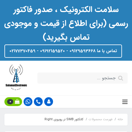
سلامت الکترونیک ، صدور فاکتور
رسمی (برای اطلاع از قیمت و موجودی
تماس بگیرید)
تماس با ما 09129593668 - 09192159520 - 02177370459
0
خانه
فهرست محصولات
کانکتور SMB نر روبروی Right