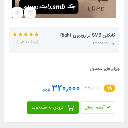
کانکتور SMB نر روبروی Right
(دیدگاه 1 کاربر)
برند Amphenol
ویژگی‌های محصول
320,000
350,000
9%
تومان
آماده ارسال
افزودن به سبدخرید