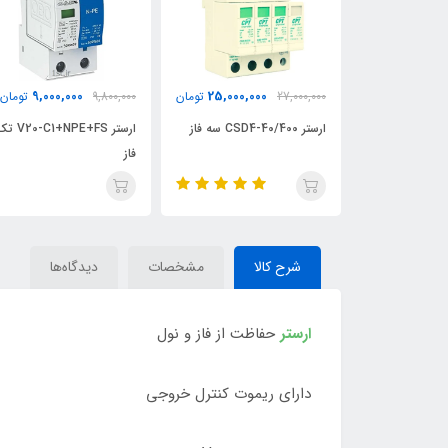
9,000,000
25,000,000
27,000,000
تومان
9,800,000
تومان
000,000
ارستر CSD4-40/400 سه فاز
ارستر V20-C1+NPE+FS تک
ارستر CS1-100/230 تک فاز
فاز
شرح کالا
مشخصات
دیدگاه‌ها
ارستر
حفاظت از فاز و نول
دارای ریموت کنترل خروجی