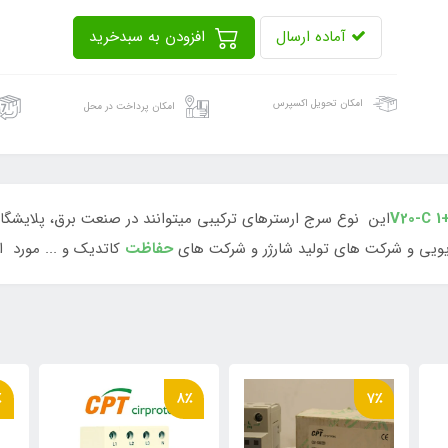
آماده ارسال
افزودن به سبدخرید
امکان تحویل اکسپرس
امکان پرداخت در محل
V20-C 
این نوع سرج ارسترهای ترکیبی میتوانند در صنعت برق، پلایشگا
ویی و شرکت های تولید شارژر و شرکت های
حفاظت
کاتدیک و ... مورد اس
9٪
8٪