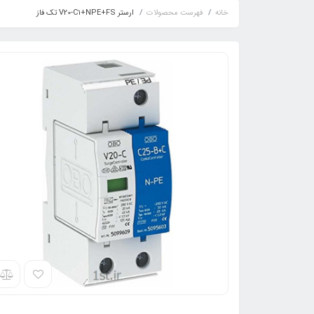
خانه
فهرست محصولات
ارستر V20-C1+NPE+FS تک فاز