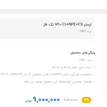
ارستر V20-C1+NPE+FS تک فاز
برند OBO
ویژگی‌های محصول
برند: OBO
دسته بندی: ارستر سه فاز و تک فاز
مشخصات فیزیکی: ارستر 5094760 با کلاس حفاظتی C مدل V20-C 1+NPE+FS
وضعیت موجودی: خوشبختانه این محصول موجود می باشد
9,000,000
9,800,000
9%
تومان