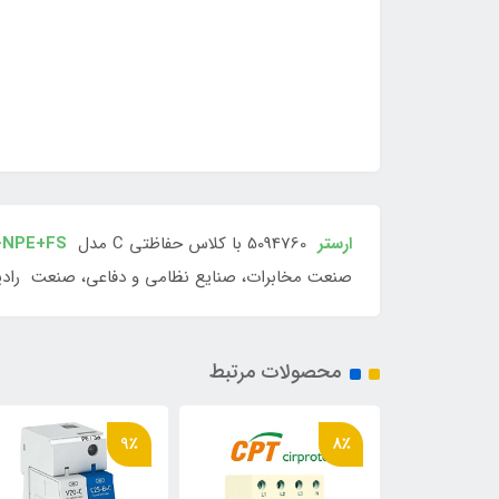
ارستر
5094760 با کلاس حفاظتی C مدل
1+NPE+FS
صنعت مخابرات، صنایع نظامی و دفاعی، صنعت رادی
محصولات مرتبط
7٪
9٪
8٪