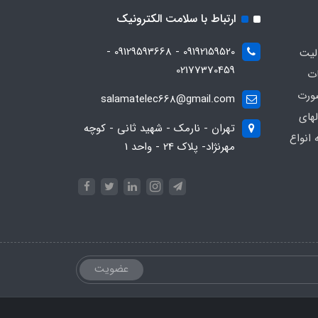
ارتباط با سلامت الکترونیک
09192159520 - 09129593668 -
13 فعاليت
02177370459
ات
ورت
salamatelec668@gmail.com
هاي
تهران - نارمک - شهید ثانی - کوچه
انواع
مهرنژاد- پلاک 24 - واحد 1
عضویت