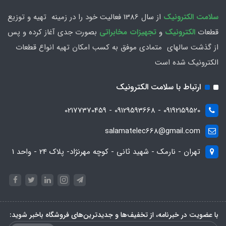
سلامت الكترونيك
از سال 1386 فعاليت خود را در زمينه تهيه و توزیع
قطعات
الکترونیک
و
تجهیزات مخابراتی
بصورت جدي آغاز كرده و پس
از گذشت سالهاي متمادي موفق به کسب امکان تهیه انواع قطعات
الکترونیک شده است
ارتباط با سلامت الکترونیک
09192159520 - 09129593668 - 02177370459
salamatelec668@gmail.com
تهران - نارمک - شهید ثانی - کوچه مهرنژاد- پلاک 24 - واحد 1
با عضویت در خبرنامه، از تخفیف‌ها و جدیدترین‌های فروشگاه باخبر شوید: