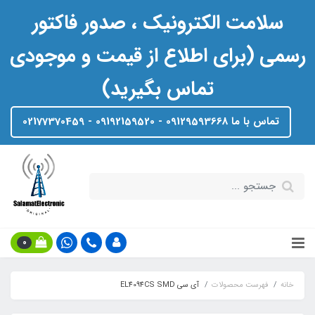
سلامت الکترونیک ، صدور فاکتور
رسمی (برای اطلاع از قیمت و موجودی
تماس بگیرید)
تماس با ما 09129593668 - 09192159520 - 02177370459
0
خانه
فهرست محصولات
آی سی EL4094CS SMD