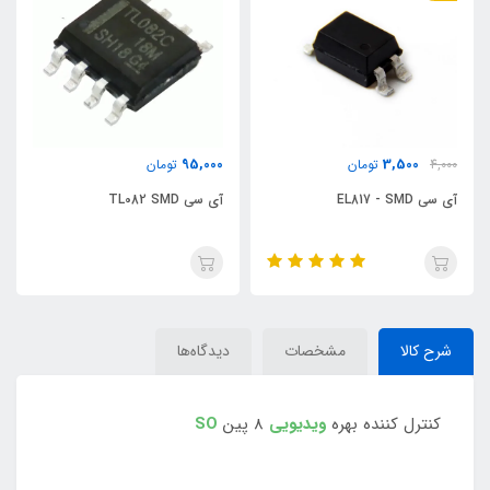
95,000
3,500
4,000
تومان
تومان
آی سی EL817 - SMD
آی سی TL082 SMD
شرح کالا
مشخصات
دیدگاه‌ها
کنترل کننده بهره
ویدیویی
8 پین
SO