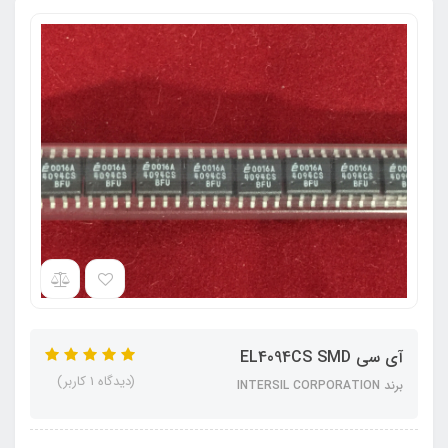
آی سی EL4094CS SMD
(دیدگاه 1 کاربر)
برند INTERSIL CORPORATION