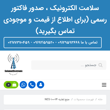
سلامت الکترونیک ، صدور فاکتور
رسمی (برای اطلاع از قیمت و موجودی
تماس بگیرید)
تماس با ما 09129593668 - 09192159520 - 02177370459
0
خانه
فهرست محصولات
منبع تغذیه NES-100-24