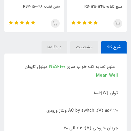
منبع تغذیه RSP-150-48
منبع تغذیه S-350-24
شرح کالا
مشخصات
دیدگاه‌ها
منبع تغذیه کف خواب سری
NES-100
مینول تایوان
Mean Well
توان (W):ا100
115/230 AC by switch :(V) ولتاژ ورودی
جریان خروجی (A):ا2.3 الی 20