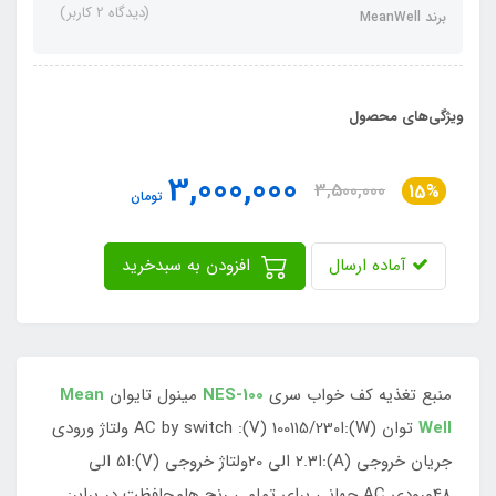
(دیدگاه 2 کاربر)
برند MeanWell
ویژگی‌های محصول
3,000,000
3,500,000
15%
تومان
آماده ارسال
افزودن به سبدخرید
منبع تغذیه کف خواب سری
NES-100
مینول تایوان
Mean
Well
توان (W):ا100115/230 AC by switch :(V) ولتاژ ورودی
جریان خروجی (A):ا2.3 الی 20ولتاژ خروجی (V):ا5 الی
48ورودی AC جهانی برای تمامی رنج هامحافظت در برابر: