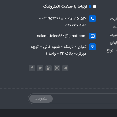
ارتباط با سلامت الکترونیک
09192159520 - 09129593668 -
13 فعاليت
02177370459
ات
ورت
salamatelec668@gmail.com
هاي
تهران - نارمک - شهید ثانی - کوچه
انواع
مهرنژاد- پلاک 24 - واحد 1
عضویت