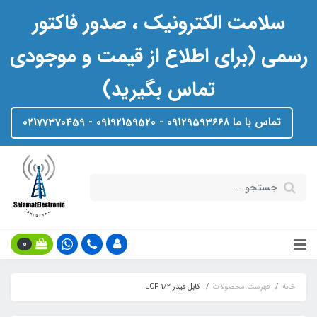
سلامت الکترونیک ، صدور فاکتور
رسمی (برای اطلاع از قیمت و موجودی
تماس بگیرید)
تماس با ما 09129593668 - 09192159520 - 02177370459
0
خانه
فهرست محصولات
کابل فیدر 1/2 LCF