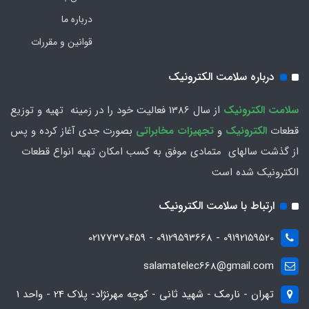
درباره ما
قوانین و مقررات
درباره سلامت الکترونیک
سلامت الكترونيك
از سال 1386 فعاليت خود را در زمينه تهيه و توزیع
قطعات
الکترونیک
و
تجهیزات مخابراتی
بصورت جدي آغاز كرده و پس
از گذشت سالهاي متمادي موفق به کسب امکان تهیه انواع قطعات
الکترونیک شده است
ارتباط با سلامت الکترونیک
09192159520 - 09129593668 - 02177370459
salamatelec668@gmail.com
تهران - نارمک - شهید ثانی - کوچه مهرنژاد- پلاک 24 - واحد 1