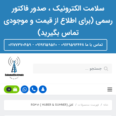
سلامت الکترونیک ، صدور فاکتور
رسمی (برای اطلاع از قیمت و موجودی
تماس بگیرید)
تماس با ما 09129593668 - 09192159520 - 02177370459
0
خانه
فهرست محصولات
کابل RG316 ( HUBER & SUHNER)