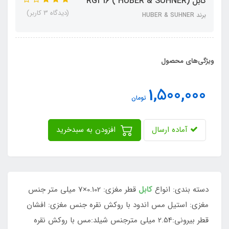
کابل RG316 ( HUBER & SUHNER)
(دیدگاه 3 کاربر)
برند HUBER & SUHNER
ویژگی‌های محصول
1,500,000
تومان
آماده ارسال
افزودن به سبدخرید
دسته بندی: انواع
کابل
قطر مغزی: 0.102×7 میلی متر جنس
مغزی: استیل مس اندود با روکش نقره جنس مغزی: افشان
قطر بیرونی:2.54 میلی مترجنس شیلد:مس با روکش نقره