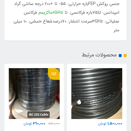
جنس روکش:FEPبازه حرارتی: 55- تا +200 درجه سانتی گراد
امپدانس: 75Ωبازه فرکانسی: تا
1GHzماکزیمم
فرکانس
عملیاتی: 3GHzسرعت انتشار: 70درصدشعاع خمشی: 10 میلی
متر
محصولات مرتبط
11٪
490,000
1,500,000
تومان
550,000
تومان