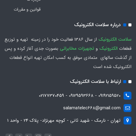
قوانین و مقررات
درباره سلامت الکترونیک
سلامت الكترونيك
از سال 1386 فعاليت خود را در زمينه تهيه و توزیع
قطعات
الکترونیک
و
تجهیزات مخابراتی
بصورت جدي آغاز كرده و پس
از گذشت سالهاي متمادي موفق به کسب امکان تهیه انواع قطعات
الکترونیک شده است
ارتباط با سلامت الکترونیک
09192159520 - 09129593668 - 02177370459
salamatelec668@gmail.com
تهران - نارمک - شهید ثانی - کوچه مهرنژاد- پلاک 24 - واحد 1