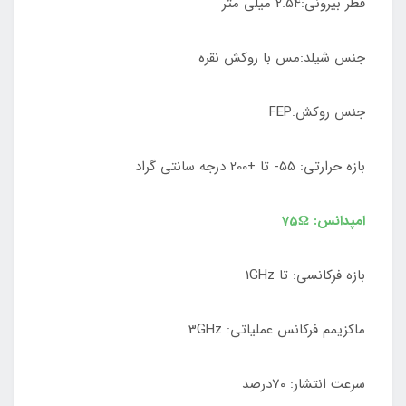
قطر بیرونی:2.54 میلی متر
جنس شیلد:مس با روکش نقره
جنس روکش:FEP
بازه حرارتی: 55- تا +200 درجه سانتی گراد
امپدانس: 75Ω
بازه فرکانسی: تا 1GHz
ماکزیمم فرکانس عملیاتی: 3GHz
سرعت انتشار: 70درصد