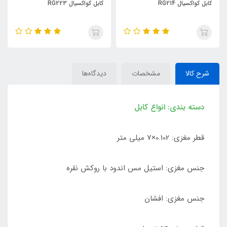
کابل کواکسیال RG214
کابل کواکسیال RG223
شرح کالا
مشخصات
دیدگاه‌ها
دسته بندی: انواع کابل
قطر مغزی: 0.102×7 میلی متر
جنس مغزی: استیل مس اندود با روکش نقره
جنس مغزی: افشان