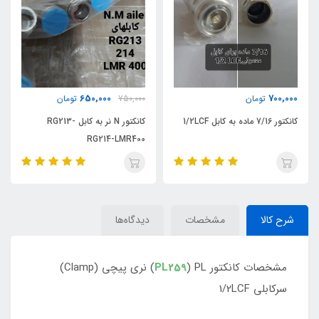
490,000
650,000
750,000
تومان
تومان
کانکتور N نر به کابل RG213-
کانکتور BNC نر به کابل RG316
RG214-LMR400
شرح کالا
مشخصات
دیدگاه‌ها
مشخصات کانکتور
PL259
) PL) نری پیچی (Clamp)
سرکابلی 1/2LCF