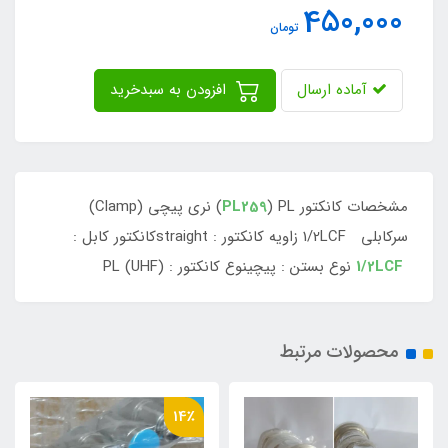
450,000
تومان
آماده ارسال
افزودن به سبدخرید
مشخصات کانکتور
PL259
) PL) نری پیچی (Clamp)
سرکابلی 1/2LCF زاویه کانکتور : straightکانکتور کابل :
1/2LCF
نوع بستن : پیچینوع کانکتور : PL (UHF)
محصولات مرتبط
14٪