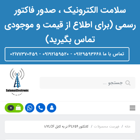
سلامت الکترونیک ، صدور فاکتور
رسمی (برای اطلاع از قیمت و موجودی
تماس بگیرید)
تماس با ما 09129593668 - 09192159520 - 02177370459
0
خانه
فهرست محصولات
کانکتور PL259 نر به کابل 1/2LCF