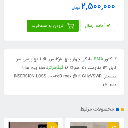
2,500,000
تومان
آماده ارسال
افزودن به سبدخرید
کانکتور
SMA
مادگی چهار پیچ فرکانس بالا فلنج پرسی سر
کابل 141 مقاومت 50 اهم تا 18
گیگاهرتز
فاصله پیج ها 9
میلیمترINSERSION LOSS : 0.06dB max @ 6 GHzVSWR :
1.2 max
محصولات مرتبط
9٪