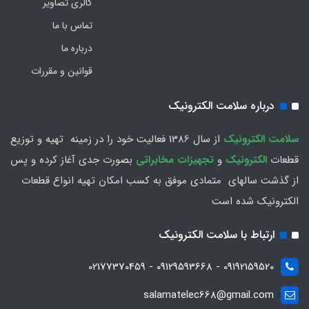
گالری تصاویر
تماس با ما
درباره ما
قوانین و مقررات
درباره سلامت الکترونیک
سلامت الكترونيك
از سال 1386 فعاليت خود را در زمينه تهيه و توزیع
قطعات
الکترونیک
و
تجهیزات مخابراتی
بصورت جدي آغاز كرده و پس
از گذشت سالهاي متمادي موفق به کسب امکان تهیه انواع قطعات
الکترونیک شده است
ارتباط با سلامت الکترونیک
09192159520 - 09129593668 - 02177370459
salamatelec668@gmail.com