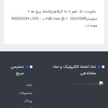
مقاومت 50 اهم تا 18 گیگاهرتزفاصله پیج ها 9
میلیمترINSERSION LOSS : 0.06dB max @ 6 GHzVSWR
: 1.2 max
نماد اعتماد الکترونیک و نماد
دسترسی
ساماندهی
سریع
خانه
محصولات
وبلاگ