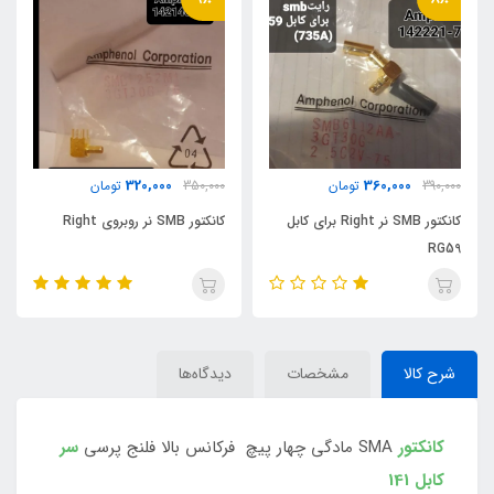
700,000
320,000
350,000
تومان
تومان
 نر Right برای کابل
کانکتور SMB نر روبروی Right
کانکتور N-TYPE نری پنلی ف
مستقیم
شرح کالا
مشخصات
دیدگاه‌ها
کانکتور
SMA مادگی چهار پیچ فرکانس بالا فلنج پرسی
سر
کابل 141