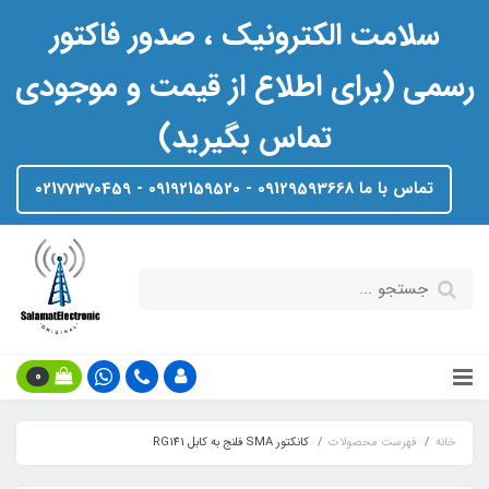
سلامت الکترونیک ، صدور فاکتور
رسمی (برای اطلاع از قیمت و موجودی
تماس بگیرید)
تماس با ما 09129593668 - 09192159520 - 02177370459
0
خانه
فهرست محصولات
کانکتور SMA فلنج به کابل RG141